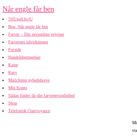
Skip
Når engle får ben
to
5SlUpgLhviU
content
Bog: Når engle får ben
Farver – Din personlige vejviser
Farvernes påvirkninger
Forside
Handelsbetingelser
Kasse
Kurv
Mailchimp nyhedsbreve
Min Konto
Sådan finder du din farvepersonlighed
Shop
Telefonisk Clairvoyance
Mi
vi