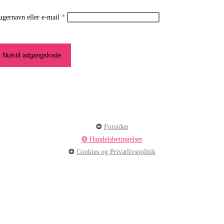
Påkrævet
ugernavn eller e-mail
*
Nulstil adgangskode
❂
Forsiden
❂ Handelsbetingelser
❂
Cookies og Privatlivspolitik