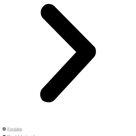
❂
Forsiden