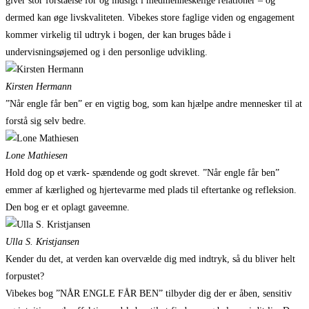
giver stor forståelse for og indsigt i medmenneskelige relationer – og
dermed kan øge livskvaliteten. Vibekes store faglige viden og engagement
kommer virkelig til udtryk i bogen, der kan bruges både i
undervisningsøjemed og i den personlige udvikling.
Kirsten Hermann
”Når engle får ben” er en vigtig bog, som kan hjælpe andre mennesker til at
forstå sig selv bedre.
Lone Mathiesen
Hold dog op et værk- spændende og godt skrevet. ”Når engle får ben”
emmer af kærlighed og hjertevarme med plads til eftertanke og refleksion.
Den bog er et oplagt gaveemne.
Ulla S. Kristjansen
Kender du det, at verden kan overvælde dig med indtryk, så du bliver helt
forpustet?
Vibekes bog ”NÅR ENGLE FÅR BEN” tilbyder dig der er åben, sensitiv