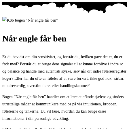
Skip
to
content
Når engle får ben
Er du bevidst om din sensitivitet, og forstår du, hvilken gave det er, du er
født med? Forstår du at bruge dens signaler til at kunne forblive i indre ro
og balance og handle med autentisk styrke, selv når dit indre følelsesregister
koger? Eller har du ofte en følelse af at være forkert, ikke god nok, sårbar,
mindreværdig, overstimuleret eller handlingslammet?
Bogen “Når engle får ben” handler om at lære at afkode sjælens og sindets
utrættelige måder at kommunikere med os på via intuitionen, kroppen,
følelserne og tankerne. Du vil lære, hvordan du kan bruge disse
informationer i din personlige udvikling.