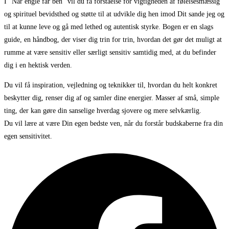
I “Når engle får ben” vil du få forståelse for vigtigheden af følelsesmæssig
og spirituel bevidsthed og støtte til at udvikle dig hen imod Dit sande jeg og
til at kunne leve og gå med lethed og autentisk styrke. Bogen er en slags
guide, en håndbog, der viser dig trin for trin, hvordan det gør det muligt at
rumme at være sensitiv eller særligt sensitiv samtidig med, at du befinder
dig i en hektisk verden.
Du vil få inspiration, vejledning og teknikker til, hvordan du helt konkret
beskytter dig, renser dig af og samler dine energier. Masser af små, simple
ting, der kan gøre din sanselige hverdag sjovere og mere selvkærlig.
Du vil lære at være Din egen bedste ven, når du forstår budskaberne fra din
egen sensitivitet.