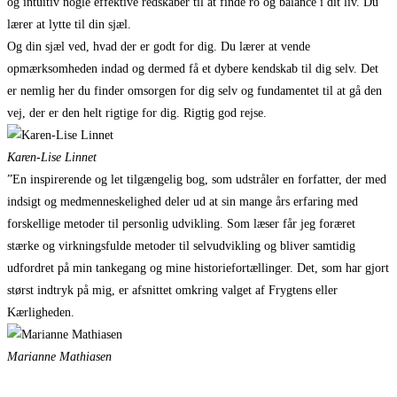
og intuitiv nogle effektive redskaber til at finde ro og balance i dit liv. Du
lærer at lytte til din sjæl.
Og din sjæl ved, hvad der er godt for dig. Du lærer at vende
opmærksomheden indad og dermed få et dybere kendskab til dig selv. Det
er nemlig her du finder omsorgen for dig selv og fundamentet til at gå den
vej, der er den helt rigtige for dig. Rigtig god rejse.
Karen-Lise Linnet
”En inspirerende og let tilgængelig bog, som udstråler en forfatter, der med
indsigt og medmenneskelighed deler ud at sin mange års erfaring med
forskellige metoder til personlig udvikling. Som læser får jeg foræret
stærke og virkningsfulde metoder til selvudvikling og bliver samtidig
udfordret på min tankegang og mine historiefortællinger. Det, som har gjort
størst indtryk på mig, er afsnittet omkring valget af Frygtens eller
Kærligheden.
Marianne Mathiasen