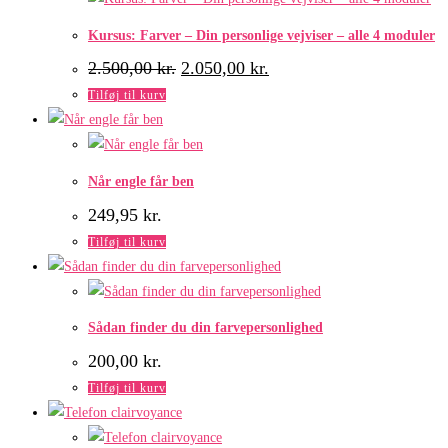
Kursus: Farver – Din personlige vejviser – alle 4 moduler
Den
Den
2.500,00
kr.
2.050,00
kr.
oprindelige
aktuelle
Tilføj til kurv
pris
pris
var:
er:
2.500,00 kr..
2.050,00 kr..
Når engle får ben
249,95
kr.
Tilføj til kurv
Sådan finder du din farvepersonlighed
200,00
kr.
Tilføj til kurv