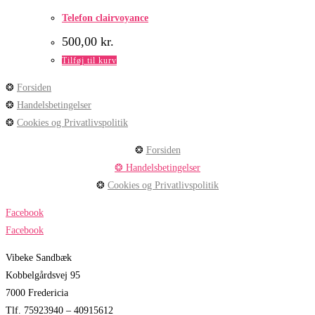
Telefon clairvoyance
500,00
kr.
Tilføj til kurv
❂
Forsiden
❂
Handelsbetingelser
❂
Cookies og Privatlivspolitik
❂
Forsiden
❂ Handelsbetingelser
❂
Cookies og Privatlivspolitik
Facebook
Facebook
Vibeke Sandbæk
Kobbelgårdsvej 95
7000 Fredericia
Tlf. 75923940 – 40915612