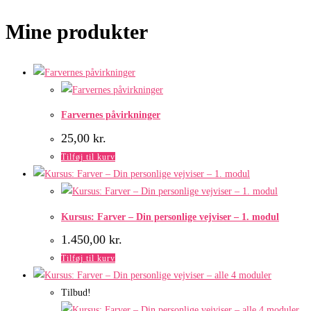
Skip
Mine produkter
to
content
Farvernes påvirkninger
25,00
kr.
Tilføj til kurv
Kursus: Farver – Din personlige vejviser – 1. modul
1.450,00
kr.
Tilføj til kurv
Tilbud!